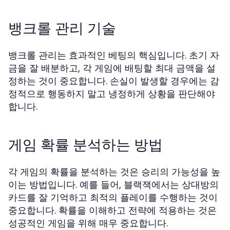
뱅크롤 관리 기술
뱅크롤 관리는 효과적인 베팅의 핵심입니다. 초기 자
금을 잘 배분하고, 각 게임에 배팅할 최대 금액을 설
정하는 것이 중요합니다. 손실이 발생할 경우에는 감
정적으로 행동하지 말고 냉정하게 상황을 판단해야
합니다.
게임 확률 분석하는 방법
각 게임의 확률을 분석하는 것은 승리의 가능성을 높
이는 방법입니다. 예를 들어, 블랙잭에서는 상대방의
카드를 잘 기억하고 최적의 플레이를 수행하는 것이
중요합니다. 확률을 이해하고 전략에 적용하는 것은
성공적인 게임을 위해 매우 중요합니다.