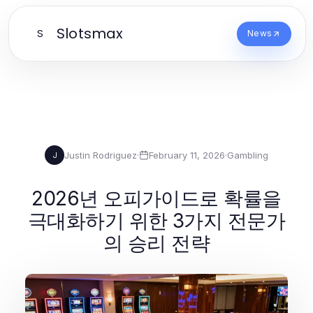
Slotsmax
S
News
Justin Rodriguez
·
February 11, 2026
·
Gambling
J
2026년 오피가이드로 확률을
극대화하기 위한 3가지 전문가
의 승리 전략